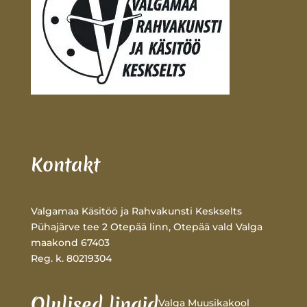
Kontakt
Valgamaa Käsitöö ja Rahvakunsti Keskselts
Pühajärve tee 2 Otepää linn, Otepää vald Valga
maakond 67403
Reg. k. 80219304
Olulised lingid
Valga Muusikakool