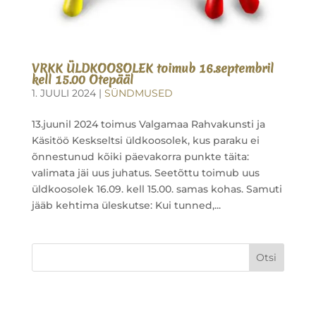
VRKK ÜLDKOOSOLEK toimub 16.septembril
kell 15.00 Otepääl
1. JUULI 2024
|
SÜNDMUSED
13.juunil 2024 toimus Valgamaa Rahvakunsti ja
Käsitöö Keskseltsi üldkoosolek, kus paraku ei
õnnestunud kõiki päevakorra punkte täita:
valimata jäi uus juhatus. Seetõttu toimub uus
üldkoosolek 16.09. kell 15.00. samas kohas. Samuti
jääb kehtima üleskutse: Kui tunned,...
Otsi
Uudised