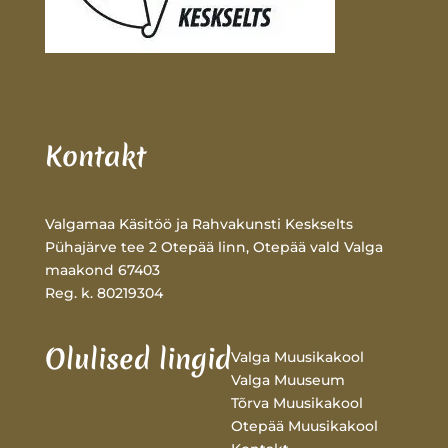
Kontakt
Valgamaa Käsitöö ja Rahvakunsti Keskselts
Pühajärve tee 2 Otepää linn, Otepää vald Valga
maakond 67403
Reg. k. 80219304
Olulised lingid
Valga Muusikakool
Valga Muuseum
Tõrva Muusikakool
Otepää Muusikakool